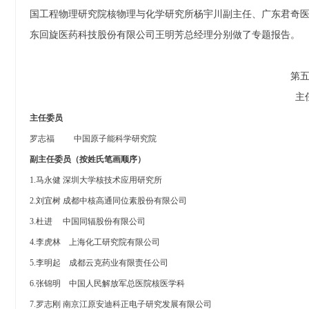
国工程物理研究院核物理与化学研究所杨宇川副主任、广东君奇
东回旋医药科技股份有限公司王明芳总经理分别做了
专题报告。
第
主
主任委员
罗志福
中国原子能科学研究院
副主任委员（按姓氏笔画顺序）
1.马永健
深圳大学核技术应用研究所
2.刘宜树
成都中核高通同位素股份有限公司
3.杜进
中国同辐股份有限公司
4.李虎林 上海化工研究院有限公司
5.李明起 成都云克药业有限责任公司
6.张锦明
中国人民解放军总医院核医学科
7.罗志刚
南京江原安迪科正电子研究发展有限公司